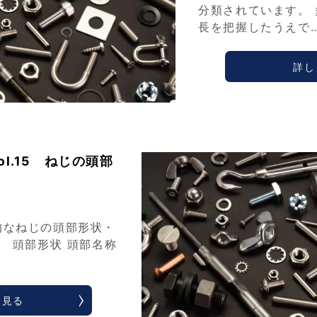
分類されています。
長を把握したうえで
詳し
l.15 ねじの頭部
的なねじの頭部形状・
 頭部形状 頭部名称
く見る