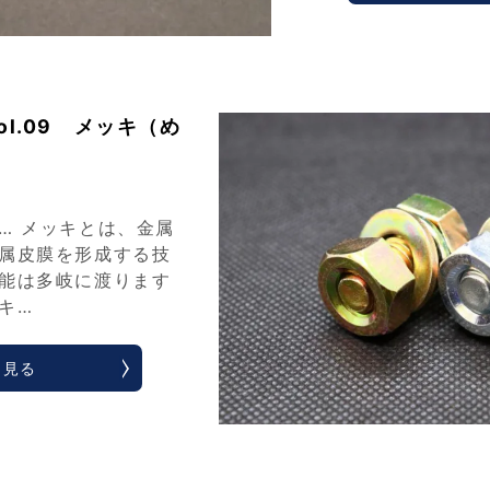
ol.09 メッキ（め
… メッキとは、金属
属皮膜を形成する技
能は多岐に渡ります
キ…
く見る