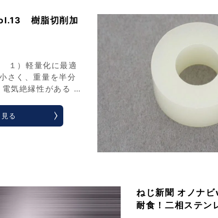
l.13 樹脂切削加
 １）軽量化に最適
小さく、重量を半分
）電気絶縁性がある …
く見る
ねじ新聞 オノナビv
耐食！二相ステン