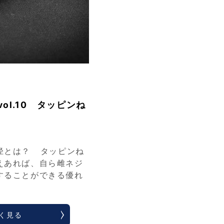
ol.10 タッピンね
径とは？ タッピンね
えあれば、自ら雌ネジ
することができる優れ
く見る