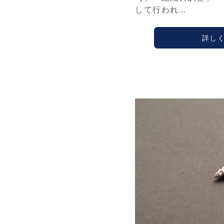
して行われ…
詳し