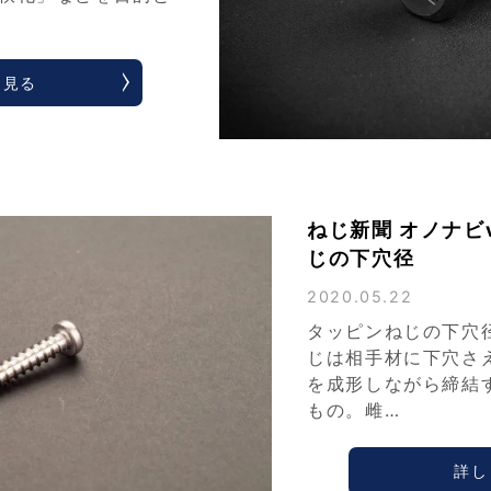
く見る
ねじ新聞 オノナビv
じの下穴径
2020.05.22
タッピンねじの下穴
じは相手材に下穴さ
を成形しながら締結
もの。雌…
詳し