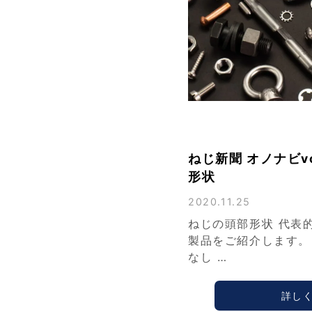
ねじ新聞 オノナビvo
形状
2020.11.25
ねじの頭部形状 代表
製品をご紹介します。
なし …
詳し