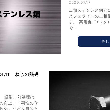
2020.07.17
二相ステンレス鋼と
とフェライトの二相
す。 高耐食 Cr（ク
で…
詳し
l.11 ねじの熱処
 通常、熱処理は
の向上」「靱性の付
軟化」などを目的と