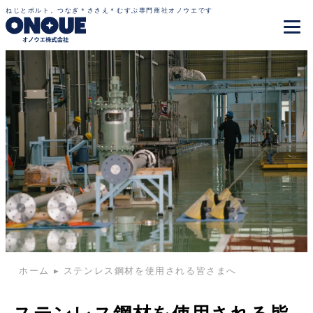
ねじとボルト。つなぎ＊ささえ＊むすぶ専門商社オノウエです
ホーム
▸
ステンレス鋼材を使用される皆さまへ