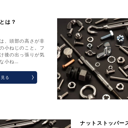
とは？
は、頭部の高さが非
の小ねじのこと。フ
け後の出っ張りが気
な小ね…
く見る
ナットストッパー