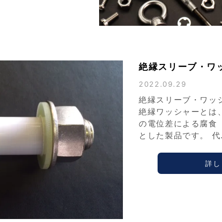
絶縁スリーブ・ワ
2022.09.29
絶縁スリーブ・ワッ
絶縁ワッシャーとは
の電位差による腐食
とした製品です。 代
詳し