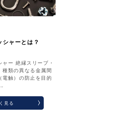
ッシャーとは？
シャー 絶縁スリーブ・
、種類の異なる金属間
（電触）の防止を目的
…
く見る