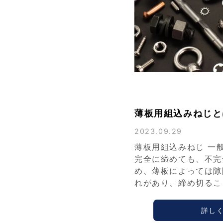
薄板用組込みねじと
2023.09.29
薄板用組込みねじ 一
完全に締めても、不完
め、薄板によっては隙
れがあり、締め切るこ
詳し