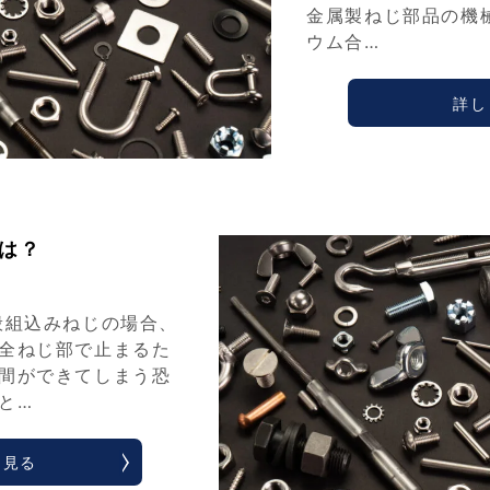
金属製ねじ部品の機
ウム合…
詳し
は？
般組込みねじの場合、
全ねじ部で止まるた
間ができてしまう恐
と…
く見る