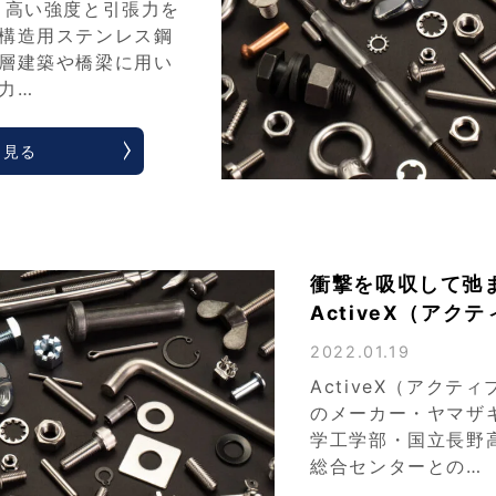
 高い強度と引張力を
構造用ステンレス鋼
層建築や橋梁に用い
力…
く見る
衝撃を吸収して弛
ActiveX（アク
2022.01.19
ActiveX（アクテ
のメーカー・ヤマザ
学工学部・国立長野
総合センターとの…