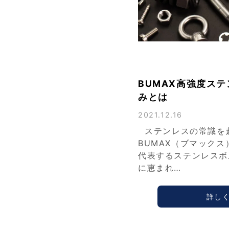
BUMAX高強度ス
みとは
2021.12.16
ステンレスの常識を超
BUMAX（ブマック
代表するステンレスボ
に恵まれ…
詳し