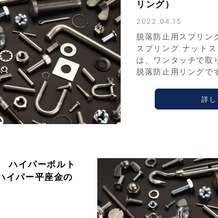
リング）
2022.04.15
脱落防止用スプリン
スプリング ナット
は、ワンタッチで取
脱落防止用リングで
詳し
SUS ハイパーボルト
/ ハイパー平座金の