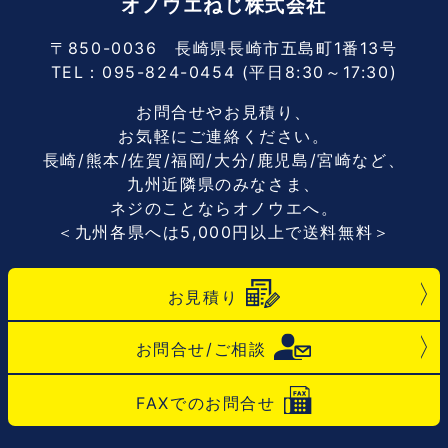
オノウエねじ株式会社
〒850-0036 長崎県長崎市五島町1番13号
TEL：
095-824-0454
(平日8:30～17:30)
お問合せやお見積り、
お気軽にご連絡ください。
長崎/熊本/佐賀/福岡/大分/鹿児島/宮崎など、
九州近隣県のみなさま、
ネジのことならオノウエへ。
＜九州各県へは5,000円以上で送料無料＞
お見積り
お問合せ/ご相談
FAXでのお問合せ