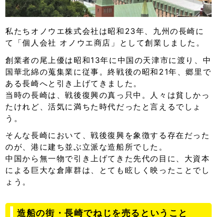
私たちオノウエ株式会社は昭和23年、九州の長崎に
て「個人会社 オノウエ商店」として創業しました。
創業者の尾上優は昭和13年に中国の天津市に渡り、中
国華北綿の蒐集業に従事。終戦後の昭和21年、郷里で
ある長崎へと引き上げてきました。
当時の長崎は、戦後復興の真っ只中。人々は貧しかっ
たけれど、活気に満ちた時代だったと言えるでしょ
う。
そんな長崎において、戦後復興を象徴する存在だった
のが、港に建ち並ぶ立派な造船所でした。
中国から無一物で引き上げてきた先代の目に、大資本
による巨大な倉庫群は、とても眩しく映ったことでし
ょう。
造船の街・長崎でねじを売るということ