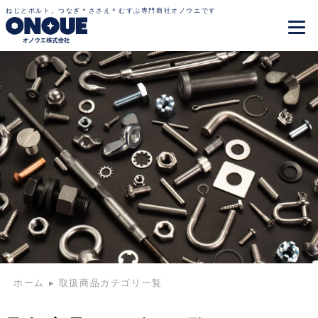
ねじとボルト。つなぎ＊ささえ＊むすぶ専門商社オノウエです
ホーム
▸
取扱商品カテゴリ一覧