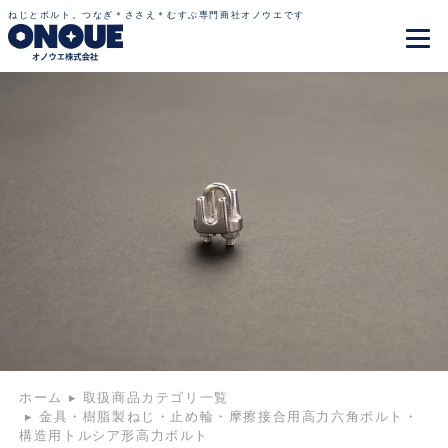
ねじとボルト。つなぎ＊ささえ＊むすぶ専門商社オノウエです
ホーム
▸
取扱商品カテゴリ一覧
▸
金具・樹脂製ねじ・止め輪・摩擦接合用高力六角ボルト・
構造用トルシア形高力ボルト