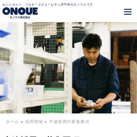
ねじとボルト。つなぎ＊ささえ＊むすぶ専門商社オノウエです
ホーム
▸
採用情報
▸
中途採用の募集要項