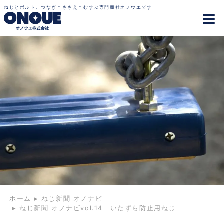
ねじとボルト。つなぎ＊ささえ＊むすぶ専門商社オノウエです
ホーム
▸
ねじ新聞 オノナビ
▸
ねじ新聞 オノナビvol.14 いたずら防止用ねじ