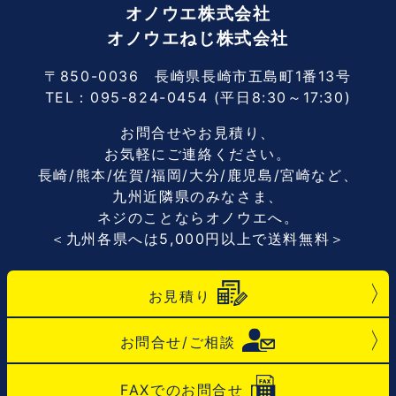
オノウエ株式会社
オノウエねじ株式会社
〒850-0036 長崎県長崎市五島町1番13号
TEL：
095-824-0454
(平日8:30～17:30)
お問合せやお見積り、
お気軽にご連絡ください。
長崎/熊本/佐賀/福岡/大分/鹿児島/宮崎など、
九州近隣県のみなさま、
ネジのことならオノウエへ。
＜九州各県へは5,000円以上で送料無料＞
お見積り
お問合せ/ご相談
FAXでのお問合せ