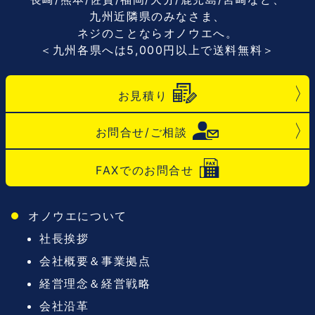
九州近隣県のみなさま、
ネジのことならオノウエへ。
＜九州各県へは5,000円以上で送料無料＞
お見積り
お問合せ/ご相談
FAXでのお問合せ
オノウエについて
社長挨拶
会社概要＆事業拠点
経営理念＆経営戦略
会社沿革