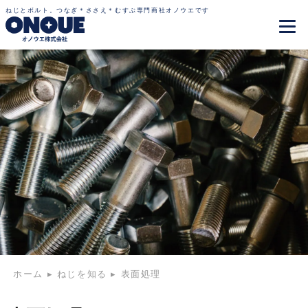
ねじとボルト。つなぎ＊ささえ＊むすぶ専門商社オノウエです
ホーム
▸
ねじを知る
▸
表面処理