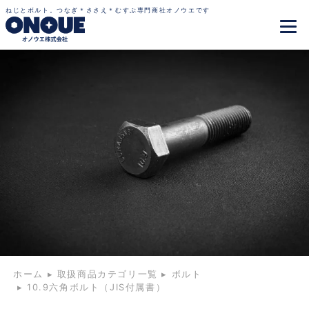
ねじとボルト。つなぎ＊ささえ＊むすぶ専門商社オノウエです
ホーム
▸
取扱商品カテゴリ一覧
▸
ボルト
▸
10.9六角ボルト（JIS付属書）