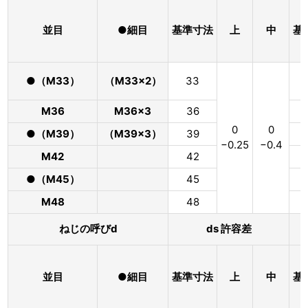
並目
●細目
基準寸法
上
中
基
●（M33）
（M33×2）
33
M36
M36×3
36
0
0
●（M39）
（M39×3）
39
−0.25
−0.4
M42
42
●（M45）
45
M48
48
ねじの呼びd
ds 許容差
並目
●細目
基準寸法
上
中
基