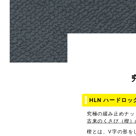
HLN ハードロ
究極の緩み止めナッ
古来のくさび（楔）
楔とは、V字の形を