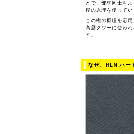
とで、部材同士をよ
楔の原理を使ってい
この楔の原理を応用
高層タワーに使われ
す。
なぜ、HLN ハ