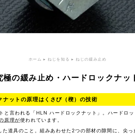
ホーム
▸
ねじを知る
▸
ねじの緩み止め
究極の緩み止め・ハードロックナッ
ックナットの原理はくさび（楔）の技術
トと言われる「HLN ハードロックナット」。ハードロ
の原理が
使われています。
した道具のこと。組みあわせた2つの部材の隙間に、尖っ