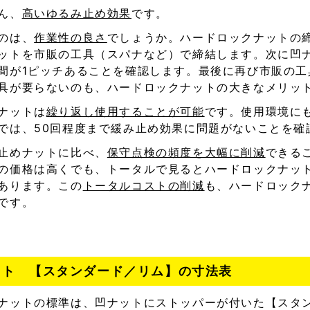
ん、
高いゆるみ止め効果
です。
のは、
作業性の良さ
でしょうか。ハードロックナットの
ットを市販の工具（スパナなど）で締結します。次に凹
間が1ピッチあることを確認します。最後に再び市販の工
具が要らないのも、ハードロックナットの大きなメリッ
ナットは
繰り返し使用することが可能
です。使用環境に
では、50回程度まで緩み止め効果に問題がないことを確
止めナットに比べ、
保守点検の頻度を大幅に削減
できる
の価格は高くでも、トータルで見るとハードロックナッ
あります。この
トータルコストの削減
も、ハードロック
です。
ット 【スタンダード／リム】の寸法表
ナットの標準は、凹ナットにストッパーが付いた【スタ