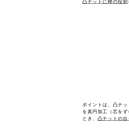
凸ナットに楔の役割
ポイントは、凸ナッ
を真円加工（芯をず
とき、
凸ナットの出