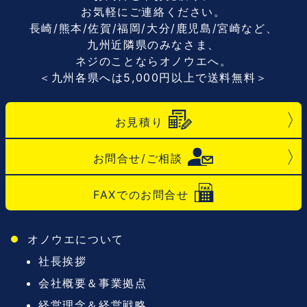
お気軽にご連絡ください。
長崎/熊本/佐賀/福岡/大分/鹿児島/宮崎など、
九州近隣県のみなさま、
ネジのことならオノウエへ。
＜九州各県へは5,000円以上で送料無料＞
お見積り
お問合せ/ご相談
FAXでのお問合せ
オノウエについて
社長挨拶
会社概要＆事業拠点
経営理念＆経営戦略