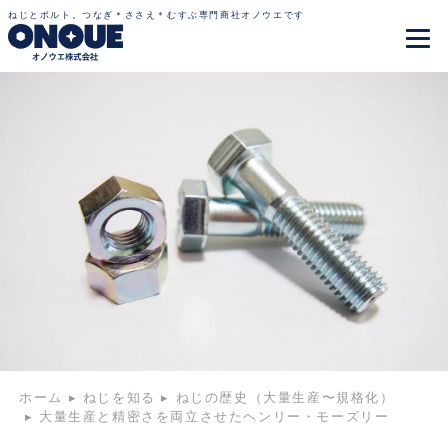
ねじとボルト。つなぎ＊ささえ＊むすぶ専門商社オノウエです
ホーム
▸
ねじを知る
▸
ねじの歴史（大量生産〜規格化）
▸
大量生産と精密さを両立させたヘンリー・モーズリー