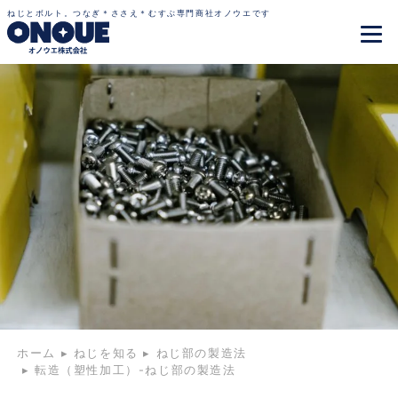
ねじとボルト。つなぎ＊ささえ＊むすぶ専門商社オノウエです
ホーム
▸
ねじを知る
▸
ねじ部の製造法
▸
転造（塑性加工）-ねじ部の製造法