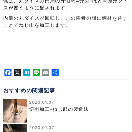
係は、丸ダイスの円周の外側約4分の1ほどを扇形ダイ
スが覆うように配されます。
内側の丸ダイスが回転し、この両者の間に鋼材を通す
ことでねじ山を加工します。
Facebook
X
Hatena
Line
Email
共
有
おすすめの関連記事
2020.01.07
切削加工-ねじ部の製造法
2020.01.07