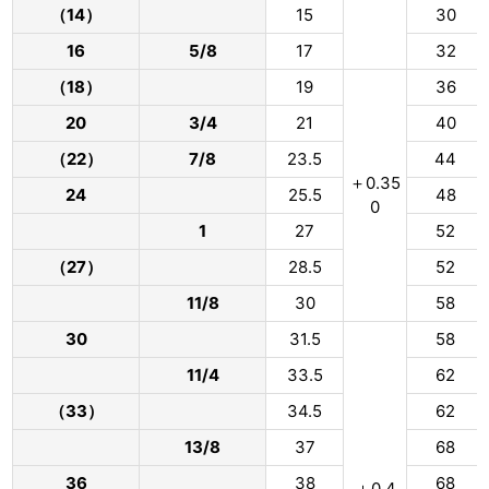
（14）
15
30
16
5/8
17
32
（18）
19
36
20
3/4
21
40
（22）
7/8
23.5
44
＋0.35
24
25.5
48
0
1
27
52
（27）
28.5
52
11/8
30
58
30
31.5
58
11/4
33.5
62
（33）
34.5
62
13/8
37
68
36
38
68
＋0.4