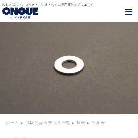
ねじとボルト。つなぎ＊ささえ＊むすぶ専門商社オノウエです
ホーム
▸
取扱商品カテゴリ一覧
▸
座金
▸
平座金