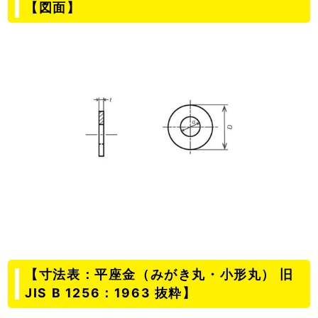
【図面】
【寸法表：平座金（みがき丸・小形丸） 旧
JIS B 1256：1963 抜粋】