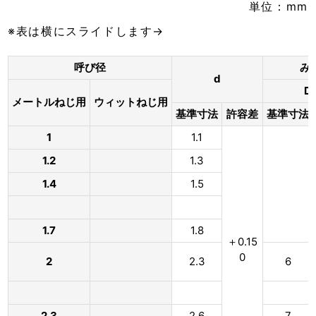
単位：mm
※表は横にスライドします→
呼び径
み
d
D
メートルねじ用
ウィットねじ用
基準寸法
許容差
基準寸法
1
1.1
1.2
1.3
1.4
1.5
1.7
1.8
＋0.15
0
2
2.3
6
2.3
2.6
7