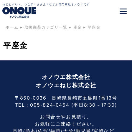
ねじとボルト。つなぎ＊ささえ＊むすぶ専門商社オノウエです
ホーム
▸
取扱商品カテゴリ一覧
▸
座金
▸
平座金
平座金
オノウエ株式会社
オノウエねじ株式会社
〒850-0036 長崎県長崎市五島町1番13号
TEL：
095-824-0454
(平日8:30～17:30)
お問合せやお見積り、
お気軽にご連絡ください。
長崎/熊本/佐賀/福岡/大分/鹿児島/宮崎など、