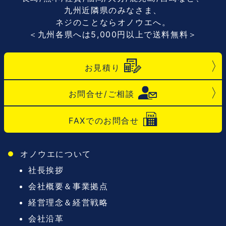
九州近隣県のみなさま、
ネジのことならオノウエへ。
＜九州各県へは5,000円以上で送料無料＞
お見積り
お問合せ/ご相談
FAXでのお問合せ
オノウエについて
社長挨拶
会社概要＆事業拠点
経営理念＆経営戦略
会社沿革