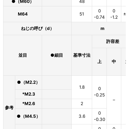
●（M60）
48
0
0
M64
51
±1
-0.74
-1.2
ねじの呼び（d）
m
許容差
並目
●細目
基準寸法
上
中
●（M2.2）
1.8
0
*M2.3
-0.25
–
–
*M2.6
2
参考
0
●（M4.5）
3.6
-0.30
0
0