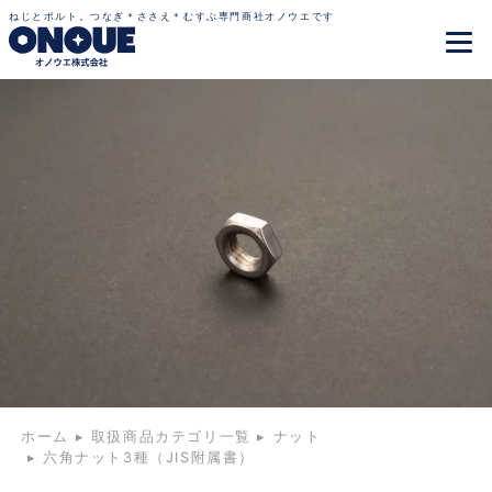
ねじとボルト。つなぎ＊ささえ＊むすぶ専門商社オノウエです
ホーム
▸
取扱商品カテゴリ一覧
▸
ナット
▸
六角ナット3種（JIS附属書）