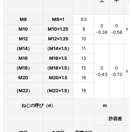
上
中
M8
M8×1
6.5
0
0
M10
M10×1.25
8
±0
-0.36
-0.58
M12
M12×1.25
10
（M14）
（M14×1.5）
11
M16
M16×1.5
13
（M18）
（M18×1.5）
15
0
0
±0
-0.43
-0.70
M20
M20×1.5
16
（M22）
（M22×1.5）
18
ねじの呼び（d）
m
許容差