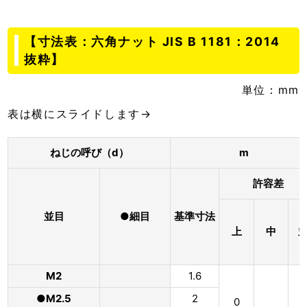
【寸法表：六角ナット JIS B 1181：2014
抜粋】
単位：mm
表は横にスライドします→
ねじの呼び（d）
m
許容差
並目
●細目
基準寸法
上
中
M2
1.6
●M2.5
2
0