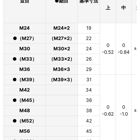
並目
●細目
基準寸法
上
中
M24
M24×2
19
●（M27）
（M27×2）
22
0
0
M30
M30×2
24
±1
-0.52
-0.84
●（M33）
（M33×2）
26
M36
M36×3
29
●（M39）
（M39×3）
31
M42
34
●（M45）
36
0
0
M48
38
±1
-0.62
-1.0
●（M52）
42
M56
45