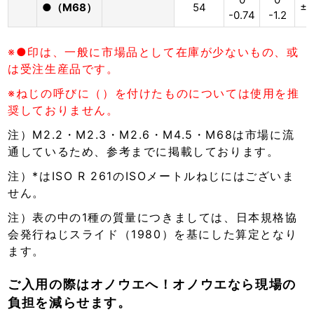
●（M68）
54
±1
-0.74
-1.2
※●印は、一般に市場品として在庫が少ないもの、或
は受注生産品です。
※ねじの呼びに（）を付けたものについては使用を推
奨しておりません。
注）M2.2・M2.3・M2.6・M4.5・M68は市場に流
通しているため、参考までに掲載しております。
注）*はISO R 261のISOメートルねじにはございま
せん。
注）表の中の1種の質量につきましては、日本規格協
会発行ねじスライド（1980）を基にした算定となり
ます。
ご入用の際はオノウエへ！オノウエなら現場の
負担を減らせます。