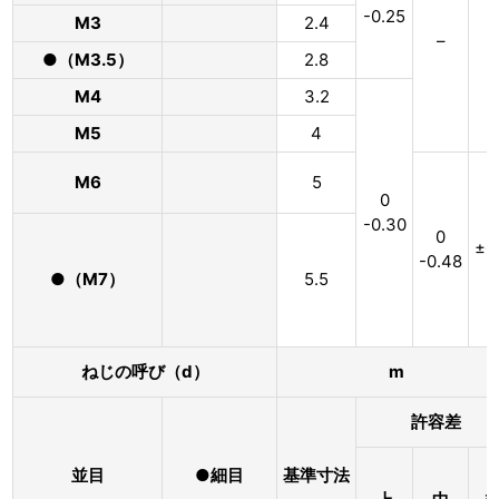
-0.25
M3
2.4
–
–
●（M3.5）
2.8
M4
3.2
M5
4
M6
5
0
-0.30
0
±0
-0.48
●（M7）
5.5
ねじの呼び（d）
m
許容差
並目
●細目
基準寸法