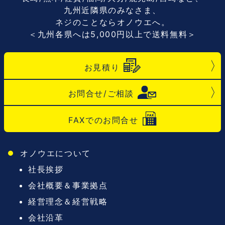
九州近隣県のみなさま、
ネジのことならオノウエへ。
＜九州各県へは5,000円以上で送料無料＞
お見積り
お問合せ/ご相談
FAXでのお問合せ
オノウエについて
社長挨拶
会社概要＆事業拠点
経営理念＆経営戦略
会社沿革