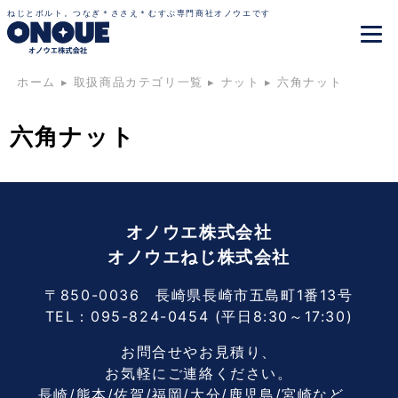
ねじとボルト。つなぎ＊ささえ＊むすぶ専門商社オノウエです
ホーム
▸
取扱商品カテゴリ一覧
▸
ナット
▸
六角ナット
六角ナット
オノウエ株式会社
オノウエねじ株式会社
〒850-0036 長崎県長崎市五島町1番13号
TEL：
095-824-0454
(平日8:30～17:30)
お問合せやお見積り、
お気軽にご連絡ください。
長崎/熊本/佐賀/福岡/大分/鹿児島/宮崎など、