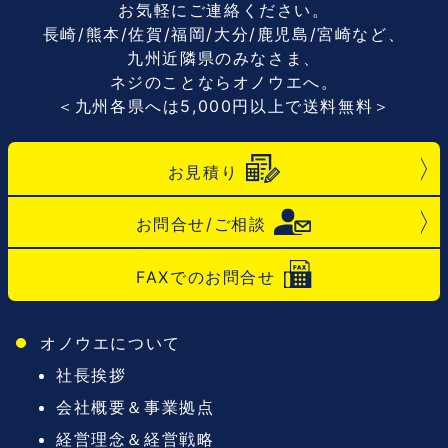
お気軽にご連絡ください。
長崎/熊本/佐賀/福岡/大分/鹿児島/宮崎など、
九州近隣県のみなさま、
ネジのことならオノウエへ。
＜九州各県へは5,000円以上で送料無料＞
お見積り
お問合せ/ご相談
FAXでのお問合せ
オノウエについて
社長挨拶
会社概要＆事業拠点
経営理念＆経営戦略