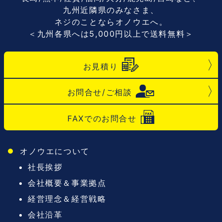
九州近隣県のみなさま、
ネジのことならオノウエへ。
＜九州各県へは5,000円以上で送料無料＞
お見積り
お問合せ/ご相談
FAXでのお問合せ
オノウエについて
社長挨拶
会社概要＆事業拠点
経営理念＆経営戦略
会社沿革