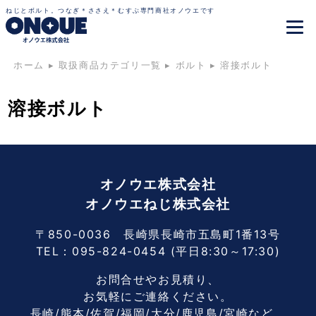
ねじとボルト。つなぎ＊ささえ＊むすぶ専門商社オノウエです
ホーム
▸
取扱商品カテゴリ一覧
▸
ボルト
▸
溶接ボルト
溶接ボルト
オノウエ株式会社
オノウエねじ株式会社
〒850-0036 長崎県長崎市五島町1番13号
TEL：
095-824-0454
(平日8:30～17:30)
お問合せやお見積り、
お気軽にご連絡ください。
長崎/熊本/佐賀/福岡/大分/鹿児島/宮崎など、