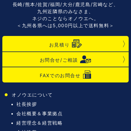
長崎/熊本/佐賀/福岡/大分/鹿児島/宮崎など、
九州近隣県のみなさま、
ネジのことならオノウエへ。
＜九州各県へは5,000円以上で送料無料＞
お見積り
お問合せ/ご相談
FAXでのお問合せ
オノウエについて
社長挨拶
会社概要＆事業拠点
経営理念＆経営戦略