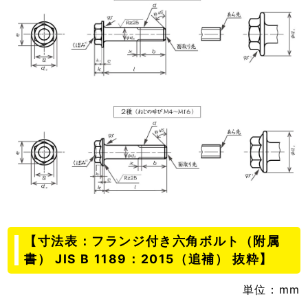
【寸法表：フランジ付き六角ボルト（附属
書） JIS B 1189：2015（追補） 抜粋】
単位：mm