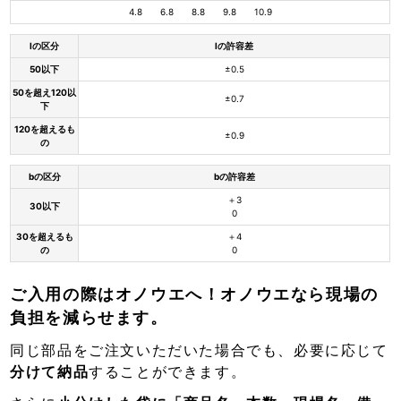
4.8 6.8 8.8 9.8 10.9
lの区分
lの許容差
50以下
±0.5
50を超え120以
±0.7
下
120を超えるも
±0.9
の
bの区分
bの許容差
＋3
30以下
0
30を超えるも
＋4
の
0
ご入用の際はオノウエへ！オノウエなら現場の
負担を減らせます。
同じ部品をご注文いただいた場合でも、必要に応じて
分けて納品
することができます。