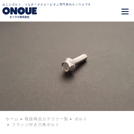
ねじとボルト。つなぎ＊ささえ＊むすぶ専門商社オノウエです
ホーム
▸
取扱商品カテゴリ一覧
▸
ボルト
▸
フランジ付き六角ボルト