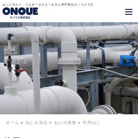
ねじとボルト。つなぎ＊ささえ＊むすぶ専門商社オノウエです
ホーム
▸
ねじを知る
▸
ねじの規格
▸
管用ねじ