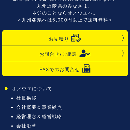
九州近隣県のみなさま、
ネジのことならオノウエへ。
＜九州各県へは5,000円以上で送料無料＞
お見積り
お問合せ/ご相談
FAXでのお問合せ
オノウエについて
社長挨拶
会社概要＆事業拠点
経営理念＆経営戦略
会社沿革