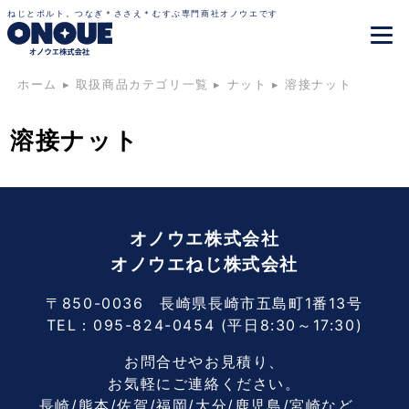
ねじとボルト。つなぎ＊ささえ＊むすぶ専門商社オノウエです
ホーム
▸
取扱商品カテゴリ一覧
▸
ナット
▸
溶接ナット
溶接ナット
オノウエ株式会社
オノウエねじ株式会社
〒850-0036 長崎県長崎市五島町1番13号
TEL：
095-824-0454
(平日8:30～17:30)
お問合せやお見積り、
お気軽にご連絡ください。
長崎/熊本/佐賀/福岡/大分/鹿児島/宮崎など、