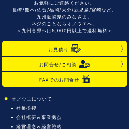
お気軽にご連絡ください。
長崎/熊本/佐賀/福岡/大分/鹿児島/宮崎など、
九州近隣県のみなさま、
ネジのことならオノウエへ。
＜九州各県へは5,000円以上で送料無料＞
お見積り
お問合せ/ご相談
FAXでのお問合せ
オノウエについて
社長挨拶
会社概要＆事業拠点
経営理念＆経営戦略