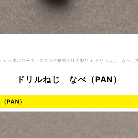
ム
▸
日本パワーファスニング株式会社の製品
▸
ドリルねじ なべ（P
ドリルねじ なべ（PAN）
（PAN）