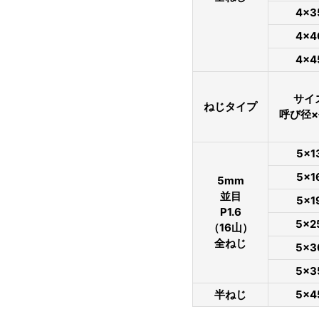
4×3
4×4
4×4
サイ
ねじタイプ
呼び径
5×1
5×1
5mm
並目
5×1
P1.6
5×2
（16山）
全ねじ
5×3
5×3
半ねじ
5×4