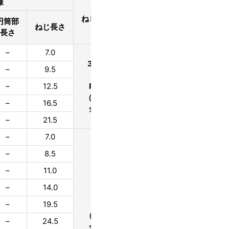
様
切り刃
サイズ
ねじタイプ
円筒部
呼び径×長さ
ねじ長さ
外径
長さ
–
7.0
（3.5×10）
3.0
3.5mm
–
9.5
（3.5×13）
3.0
並目
–
12.5
P＝1.3
（3.5×16）
3.0
（20山）
–
16.5
（3.5×19）
3.0
全ねじ
–
21.5
（3.5×25）
3.0
–
7.0
4×10
3.4
–
8.5
4×13
3.4
–
11.0
4×16
3.4
4mm
–
14.0
4×19
3.4
並目
–
19.5
P1.4
4×25
3.4
（18山）
–
24.5
4×30
3.4
全ねじ