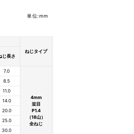
単位:mm
切り刃仕様
サイズ
ねじタイプ
呼び径×長さ
ねじ長さ
外径
長さ
最
7.0
4×10
3.4
3.0
1.
8.5
4×13
3.4
5.0
1.
11.0
4×16
3.4
5.0
1.
4mm
14.0
4×19
3.4
5.0
1.
並目
20.0
P1.4
4×25
3.4
5.0
1.
（18山）
25.0
4×30
3.4
5.0
1.
全ねじ
30.0
4×35
3.4
5.0
1.