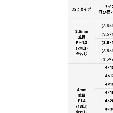
サイ
ねじタイプ
呼び径
（3.5×
3.5mm
（3.5×
並目
P＝1.3
（3.5×
（20山）
（3.5×
全ねじ
（3.5×
4×1
4×1
4×1
4mm
4×1
並目
P1.4
4×2
（18山）
4×3
全ねじ