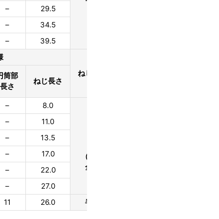
–
29.5
4×35
3.4
–
34.5
4×40
3.4
–
39.5
4×45
3.4
様
切り刃
サイズ
ねじタイプ
円筒部
呼び径×長さ
ねじ長さ
外径
長さ
–
8.0
5×13
4.2
–
11.0
5×16
4.2
5mm
並目
–
13.5
5×19
4.2
P1.6
–
17.0
5×25
4.2
（16山）
全ねじ
–
22.0
5×30
4.2
–
27.0
5×35
4.2
11
26.0
半ねじ
5×45
4.2