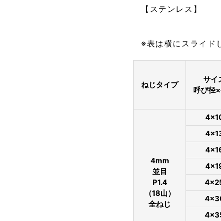
【ステンレス】
※表は横にスライド
サイ
ねじタイプ
呼び径
4×1
4×1
4×1
4mm
4×1
並目
P1.4
4×2
（18山）
4×3
全ねじ
4×3