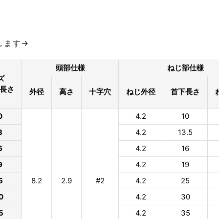
します→
頭部仕様
ねじ部仕様
ズ
×長さ
外径
高さ
十字穴
ねじ外径
首下長さ
0
4.2
10
3
4.2
13.5
6
4.2
16
9
4.2
19
5
8.2
2.9
#2
4.2
25
0
4.2
30
5
4.2
35