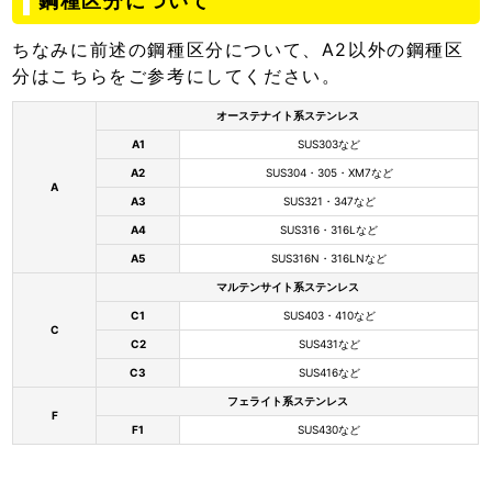
鋼種区分について
ちなみに前述の鋼種区分について、A2以外の鋼種区
分はこちらをご参考にしてください。
オーステナイト系ステンレス
A1
SUS303など
A2
SUS304・305・XM7など
A
A3
SUS321・347など
A4
SUS316・316Lなど
A5
SUS316N・316LNなど
マルテンサイト系ステンレス
C1
SUS403・410など
C
C2
SUS431など
C3
SUS416など
フェライト系ステンレス
F
F1
SUS430など